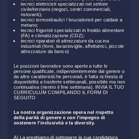
tecnici elettricisti specializzati nel settore
civile/terziario (negozi, centri commerciali,
ristoranti);
tecnici termoidraulici / bruciatoristi per caldaie a
metano;
tecnici frigoristi specializzati in freddo alimentare
(FA) e climatizzazione (CDZ);
tecnici riparatori di attrezzature da cucina
industriali (forni, lavastoviglie, affettatrici, piccole
attrezzature da banco)
Le posizioni lavorative sono aperte a tutte le
persone qualificate, indipendentemente dal genere o
da altre caratteristiche personali, è fatta richiesta di
disponibilità a trasferte settimanali, possibile ma non
continuativa (rientro il fine settimana). INVIA IL TUO
CURRICULUM COMPILANDO IL FORM DI
SEGUITO
La nostra organizzazione opera nel rispetto
della parità di genere e con l'impegno di
sostenere l'inclusività e la diversity.
A) La preghiamo di sottoporre la sua candidatura