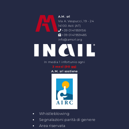
A.M. srl
Via A. Vespucci, 19 - 24
14100 Asti (AT)
+39 0141959156
+39 0141959485
info@amsrl.org
In media 1 infortunio ogni
3 mesi (90 gg)
A.M. srl sostiene
Whistleblowing
Segnalazioni parità di genere
Area riservata