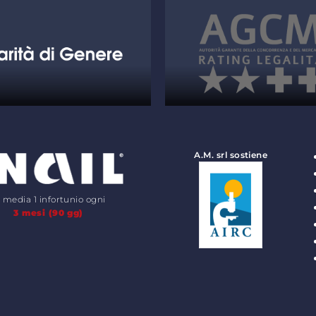
A.M. srl sostiene
n media 1 infortunio ogni
3 mesi (90 gg)