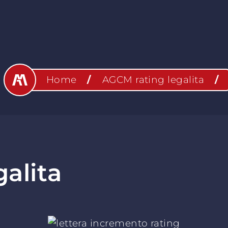
Home
AGCM rating legalita
alita