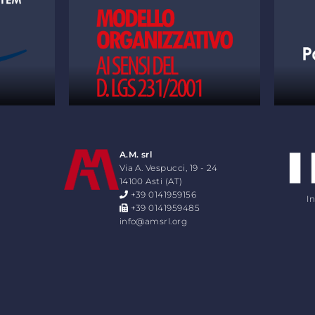
A.M. srl
Via A. Vespucci, 19 - 24
14100 Asti (AT)
+39 0141959156
I
+39 0141959485
info@amsrl.org