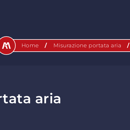
Home
Misurazione portata aria
tata aria