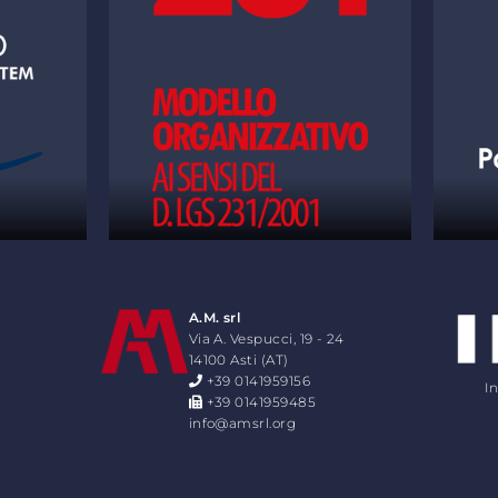
A.M. srl
Via A. Vespucci, 19 - 24
14100 Asti (AT)
+39 0141959156
I
+39 0141959485
info@amsrl.org